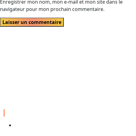
Enregistrer mon nom, mon e-mail et mon site dans le
navigateur pour mon prochain commentaire.
Velch agence digitale est une entreprise spécialisée dans la
création, la gestion et l’optimisation de solutions numériques,
allant des sites web et applications mobiles au marketing en ligne,
visant à aider les clients à atteindre leurs objectifs numériques.
EXPERTISES
Conception site web