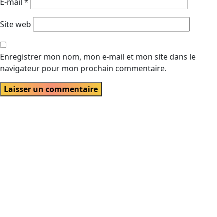
E-mail
*
Site web
Enregistrer mon nom, mon e-mail et mon site dans le
navigateur pour mon prochain commentaire.
Velch agence digitale est une entreprise spécialisée dans la
création, la gestion et l’optimisation de solutions numériques,
allant des sites web et applications mobiles au marketing en ligne,
visant à aider les clients à atteindre leurs objectifs numériques.