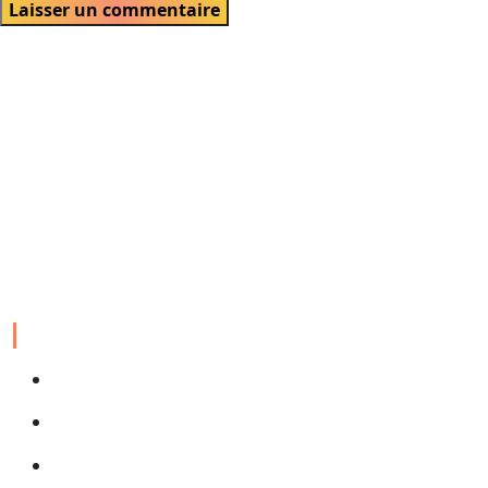
Velch agence digitale est une entreprise spécialisée dans la
création, la gestion et l’optimisation de solutions numériques,
allant des sites web et applications mobiles au marketing en ligne,
visant à aider les clients à atteindre leurs objectifs numériques.
EXPERTISES
Conception site web
Conception application web
SEA & SEO referencement