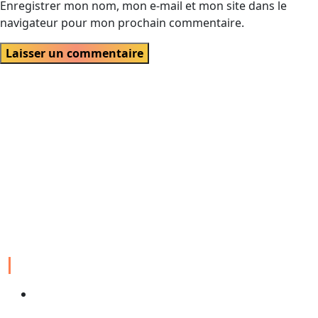
Enregistrer mon nom, mon e-mail et mon site dans le
navigateur pour mon prochain commentaire.
Velch agence digitale est une entreprise spécialisée dans la
création, la gestion et l’optimisation de solutions numériques,
allant des sites web et applications mobiles au marketing en ligne,
visant à aider les clients à atteindre leurs objectifs numériques.
EXPERTISES
Conception site web